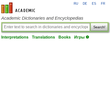
RU
DE
ES
FR
en-academic.com
Academic Dictionaries and Encyclopedias
Search!
Interpretations
Translations
Books
Игры ⚽