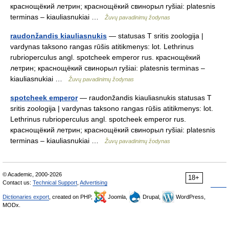
краснощёкий летрин; краснощёкий свинорыл ryšiai: platesnis
terminas – kiauliasnukiai …
Žuvų pavadinimų žodynas
raudonžandis kiauliasnukis
— statusas T sritis zoologija |
vardynas taksono rangas rūšis atitikmenys: lot. Lethrinus
rubrioperculus angl. spotcheek emperor rus. краснощёкий
летрин; краснощёкий свинорыл ryšiai: platesnis terminas –
kiauliasnukiai …
Žuvų pavadinimų žodynas
spotcheek emperor
— raudonžandis kiauliasnukis statusas T
sritis zoologija | vardynas taksono rangas rūšis atitikmenys: lot.
Lethrinus rubrioperculus angl. spotcheek emperor rus.
краснощёкий летрин; краснощёкий свинорыл ryšiai: platesnis
terminas – kiauliasnukiai …
Žuvų pavadinimų žodynas
© Academic, 2000-2026
18+
Contact us:
Technical Support
,
Advertising
Dictionaries export
, created on PHP,
Joomla,
Drupal,
WordPress,
MODx.