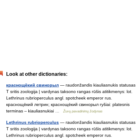
Look at other dictionaries:
краснощёкий свинорыл
— raudonžandis kiauliasnukis statusas
T sritis zoologija | vardynas taksono rangas rūšis atitikmenys: lot.
Lethrinus rubrioperculus angl. spotcheek emperor rus.
краснощёкий летрин; краснощёкий свинорыл ryšiai: platesnis
terminas – kiauliasnukiai …
Žuvų pavadinimų žodynas
Lethrinus rubrioperculus
— raudonžandis kiauliasnukis statusas
T sritis zoologija | vardynas taksono rangas rūšis atitikmenys: lot.
Lethrinus rubrioperculus angl. spotcheek emperor rus.