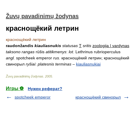
Žuvų pavadinimų žodynas
краснощёкий летрин
краснощёкий летрин
raudonžandis
kiauliasnukis
statusas
T
sritis
zoologija | vardynas
taksono rangas
rūšis
atitikmenys
:
lot.
Lethrinus rubrioperculus
angl.
spotcheek emperor
rus.
краснощёкий летрин; краснощёкий
свинорыл
ryšiai
:
platesnis terminas
–
kiauliasnukiai
Žuvų pavadinimų žodynas
.
2005
.
Игры ⚽
Нужен реферат?
spotcheek emperor
краснощёкий свинорыл